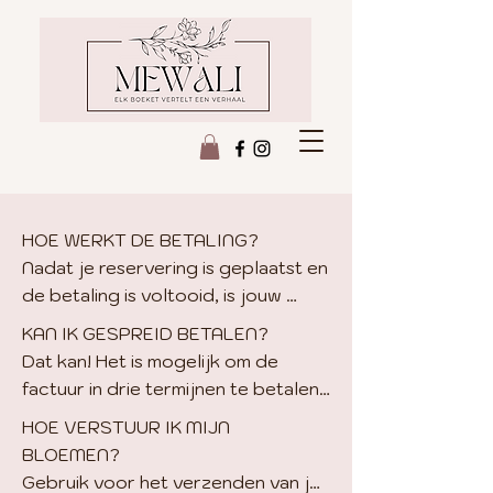
HOE WERKT DE BETALING?

Nadat je reservering is geplaatst en 
de betaling is voltooid, is jouw 
reservering bevestigd en kunnen 
KAN IK GESPREID BETALEN?

de bloemen opgestuurd of 
Dat kan! Het is mogelijk om de 
langsgebracht worden.
factuur in drie termijnen te betalen. 
Stuur een mailtje naar 
HOE VERSTUUR IK MIJN 
info@mewali.nl met het verzoek om 
BLOEMEN?

in termijnen te betalen en Mewali 
Gebruik voor het verzenden van je 