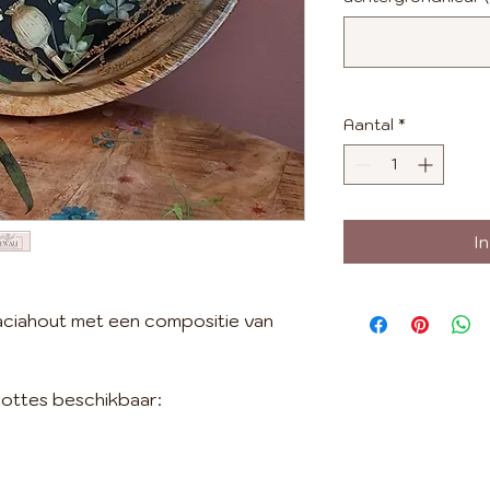
Aantal
*
I
aciahout met een compositie van
roottes beschikbaar: