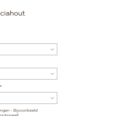
aciahout
*
ngen - Bijvoorbeeld
optioneel)