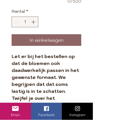
0/500
Aantal
*
In winkelwagen
Let er bij het bestellen op
dat de bloemen ook
daadwerkelijk passen in het
gewenste formaat. We
begrijpen dat dat soms
lastig is in te schatten.
Twijfel je over het
formaat? Neem dan gerust
contact op via
Email
Facebook
Instagram
info@mewali.nl voor advies.