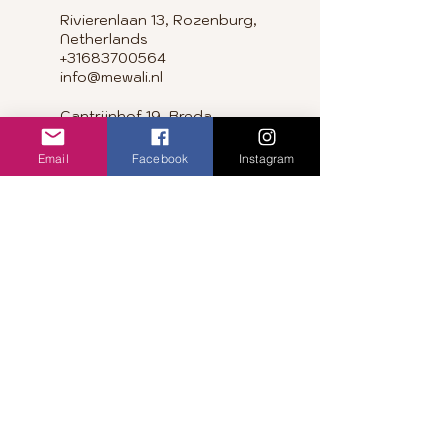
Rivierenlaan 13, Rozenburg,
Netherlands
+31683700564
info@mewali.nl
Cantrijnhof 19, Breda,
Netherlands
+31620127453
Email
Facebook
Instagram
info@mewali.nl
Bergroede 5, Zuidland,
Netherlands
0683700564
info@mewali.nl
info@mewali.nl
Privacy Policy