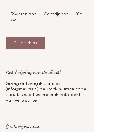
5
m
Rivierenlaan
|
Cantrijnhof
|
Me
i
wali
n
.
Nu boeken
Beschrijving van de dienst
Graag ontvang ik per mail
(info@mewali.nl) de Track & Trace code
zodat ik weet wanneer ik het boekt
kan verwachten.
Contactgegevens